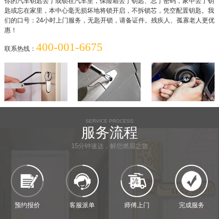
你的汽车钥匙丢了或锁在汽车里，保险箱丢了钥匙、忘了密码，家中丢了钥
匙或忘在家里，本中心毫无损坏地将锁开启，不拆锁芯，凭空配置钥匙。我
们的口号：24小时上门服务，无匙开锁，请备证件。残疾人、孤寡老人更优
惠！
400-001-6675
联系热线：
SERVICE PROCESS
服务流程
15分钟速达，解您燃眉之急
预约报价
客服派单
师傅上门
完成服务