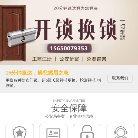
15分钟速达，解您燃眉之急
联系我们
更换各种防盗门锁、超b级 C级锁芯更换、蛇形锁芯 指
纹锁。
SAFETY GUARANTEE
安全保障
公安局备案，专业值得信赖