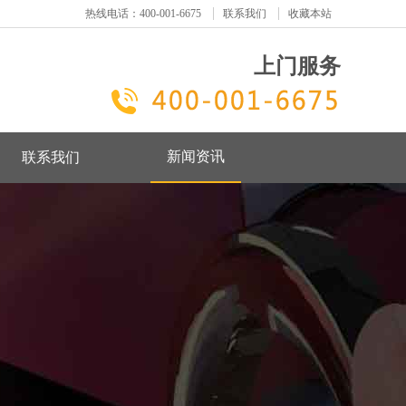
热线电话：400-001-6675
联系我们
收藏本站
上门服务
新闻资讯
联系我们