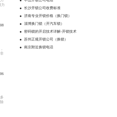
力
中山开锁公司电话
用力
长沙开锁公司收费标准
济南专业开锁价格（换门锁）
淄博换门锁（开汽车锁）
:08
密码锁的开启技术详解-开锁技术
苏州正规开锁公司（换锁）
南京附近换锁电话
，
非
:06
多
除