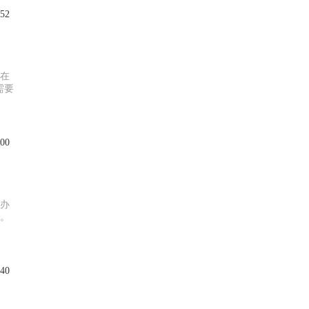
:52
在
需要
:00
办
。
:40