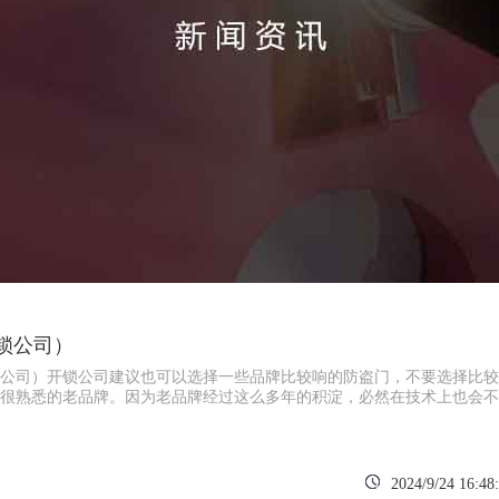
锁公司）
公司）开锁公司建议也可以选择一些品牌比较响的防盗门，不要选择比较
很熟悉的老品牌。因为老品牌经过这么多年的积淀，必然在技术上也会不
2024/9/24 16:48