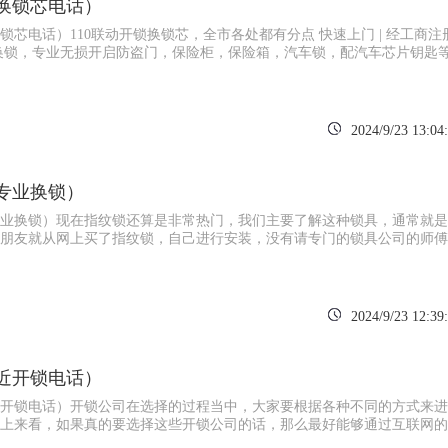
换锁芯电话）
芯电话）110联动开锁换锁芯，全市各处都有分点 快速上门 | 经工商注册
换锁，专业无损开启防盗门，保险柜，保险箱，汽车锁，配汽车芯片钥匙
2024/9/23 13:04
专业换锁）
业换锁）现在指纹锁还算是非常热门，我们主要了解这种锁具，通常就是
朋友就从网上买了指纹锁，自己进行安装，没有请专门的锁具公司的师傅
2024/9/23 12:39
近开锁电话）
开锁电话）开锁公司在选择的过程当中，大家要根据各种不同的方式来进
上来看，如果真的要选择这些开锁公司的话，那么最好能够通过互联网的