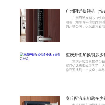
广州附近换锁芯（快
广州附近换锁芯（快速
知道，如果号码比较好的话
的开锁公司，仅仅是凭着电
重庆开锁加换锁多少
重庆开锁加换锁多少钱
家门钥匙忘带或者丢了，大
静只要找到一个安全，牢靠
商丘配汽车钥匙多少