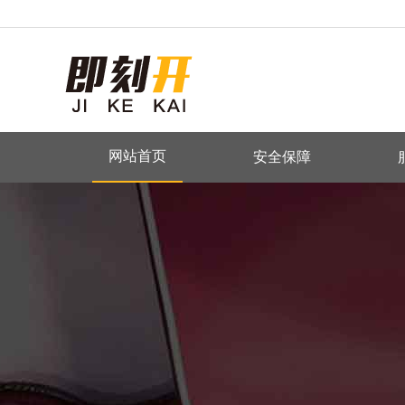
网站首页
安全保障