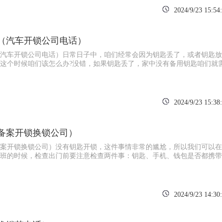
2024/9/23 15:54
（汽车开锁公司电话）
汽车开锁公司电话）日常日子中，咱们经常会因为钥匙丢了，或者钥匙放
这个时候咱们该怎么办?没错，如果钥匙丢了，家中没有备用钥匙咱们就
2024/9/23 15:38
备案开锁换锁公司）
案开锁换锁公司）没有钥匙开锁，这件事情非常的尴尬，所以我们可以在
班的时候，检查出门前要注意检查两件事：钥匙、手机、钱包是否都携带
2024/9/23 14:30