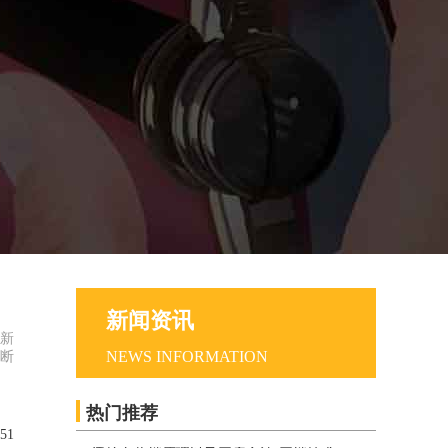
新闻资讯
新
NEWS INFORMATION
断
热门推荐
:51