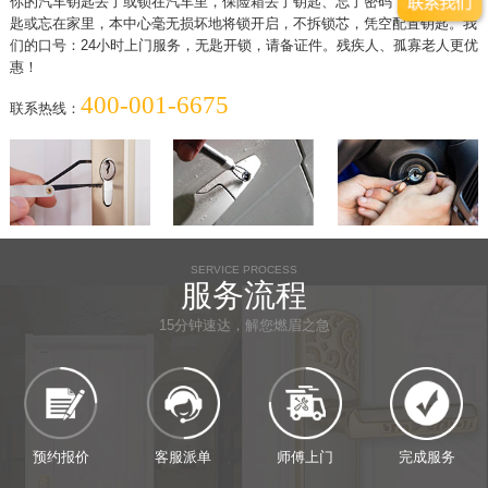
你的汽车钥匙丢了或锁在汽车里，保险箱丢了钥匙、忘了密码，家中丢了钥
匙或忘在家里，本中心毫无损坏地将锁开启，不拆锁芯，凭空配置钥匙。我
们的口号：24小时上门服务，无匙开锁，请备证件。残疾人、孤寡老人更优
惠！
400-001-6675
联系热线：
SERVICE PROCESS
服务流程
15分钟速达，解您燃眉之急
预约报价
客服派单
师傅上门
完成服务