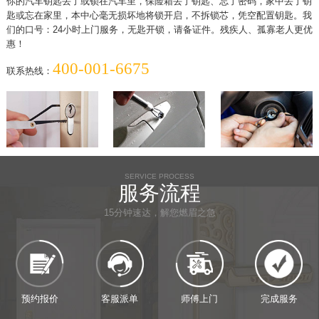
你的汽车钥匙丢了或锁在汽车里，保险箱丢了钥匙、忘了密码，家中丢了钥
匙或忘在家里，本中心毫无损坏地将锁开启，不拆锁芯，凭空配置钥匙。我
们的口号：24小时上门服务，无匙开锁，请备证件。残疾人、孤寡老人更优
惠！
400-001-6675
联系热线：
SERVICE PROCESS
服务流程
15分钟速达，解您燃眉之急
预约报价
客服派单
师傅上门
完成服务