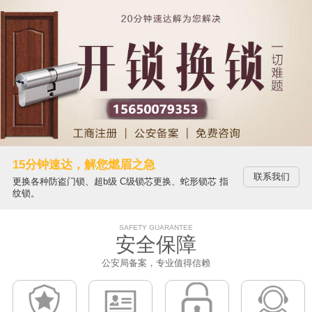
15分钟速达，解您燃眉之急
联系我们
更换各种防盗门锁、超b级 C级锁芯更换、蛇形锁芯 指
纹锁。
SAFETY GUARANTEE
安全保障
公安局备案，专业值得信赖