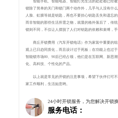
智能手机、智能电器、智能灯光生活的处处都已经被
锁除了简单的关门和锁门两个动作外，几乎与人没有什么
人脸、虹膜等就是钥匙，再也不要担心钥匙丢失和遗忘的
而非智能的那些生活所需之物，就显的格外落后了，传统
锁则不同，不仅让人摆脱了人们对钥匙的依赖和束缚，手
商丘开锁费用（汽车开锁电话）作为家装中重要的组
观上已日趋同质化，而且设计过于死板；在功能上也过于
智能锁市场80、90后已经占领，他们是在互联网、新思
化、高科技、个性化的产品。
以上就是常见的开锁的注意事项，希望下伙伴们可不
家工作顺利，生活如意哟。
24小时开锁服务，为您解决开锁
服务电话：