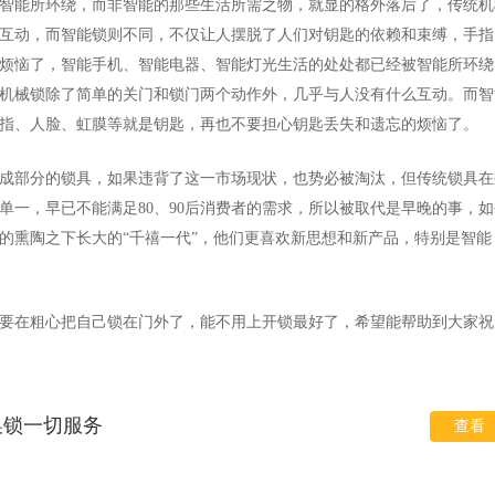
智能所环绕，而非智能的那些生活所需之物，就显的格外落后了，传统机
互动，而智能锁则不同，不仅让人摆脱了人们对钥匙的依赖和束缚，手指
烦恼了，智能手机、智能电器、智能灯光生活的处处都已经被智能所环绕
机械锁除了简单的关门和锁门两个动作外，几乎与人没有什么互动。而智
指、人脸、虹膜等就是钥匙，再也不要担心钥匙丢失和遗忘的烦恼了。
成部分的锁具，如果违背了这一市场现状，也势必被淘汰，但传统锁具在
单一，早已不能满足80、90后消费者的需求，所以被取代是早晚的事，如
潮的熏陶之下长大的“千禧一代”，他们更喜欢新思想和新产品，特别是智能
要在粗心把自己锁在门外了，能不用上开锁最好了，希望能帮助到大家祝
换锁一切服务
查看