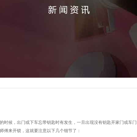
的时候，出门或下车忘带钥匙时有发生，一旦出现没有钥匙开家门或车门
师傅来开锁，这就要注意以下几个细节了：