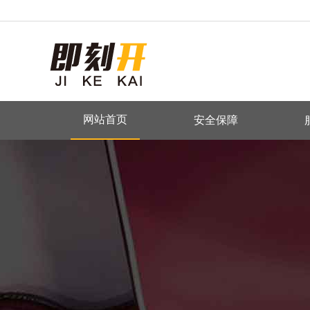
网站首页
安全保障