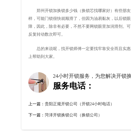
郑州开锁加换锁多少钱（换锁芯找哪家好）有些朋友
样，可能门锁很快就顺滑了，但因为油易黏灰，以后锁眼
障，因此，除非有必要，不然不要网锁眼里加润滑剂。可
反复转动数次即可。
总的来说呢，找开锁师傅一定要找牢靠安全而且实惠
上帮助到大家。
24小时开锁服务，为您解决开锁
服务电话：
上一篇：
贵阳正规开锁公司（开锁24小时电话）
下一篇：
菏泽开锁换锁公司（换锁公司）