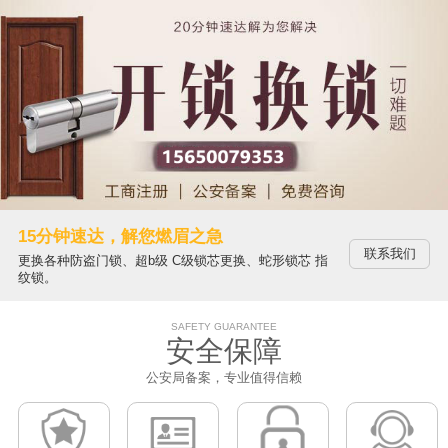
15分钟速达，解您燃眉之急
联系我们
更换各种防盗门锁、超b级 C级锁芯更换、蛇形锁芯 指
纹锁。
SAFETY GUARANTEE
安全保障
公安局备案，专业值得信赖