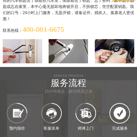
你的汽车钥匙丢了或锁在汽车里，保险箱丢了钥匙、忘了密码，家中丢了钥
匙或忘在家里，本中心毫无损坏地将锁开启，不拆锁芯，凭空配置钥匙。我
们的口号：24小时上门服务，无匙开锁，请备证件。残疾人、孤寡老人更优
惠！
400-001-6675
联系热线：
SERVICE PROCESS
服务流程
15分钟速达，解您燃眉之急
预约报价
客服派单
师傅上门
完成服务