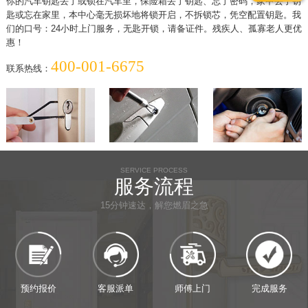
你的汽车钥匙丢了或锁在汽车里，保险箱丢了钥匙、忘了密码，家中丢了钥
匙或忘在家里，本中心毫无损坏地将锁开启，不拆锁芯，凭空配置钥匙。我
们的口号：24小时上门服务，无匙开锁，请备证件。残疾人、孤寡老人更优
惠！
400-001-6675
联系热线：
SERVICE PROCESS
服务流程
15分钟速达，解您燃眉之急
预约报价
客服派单
师傅上门
完成服务