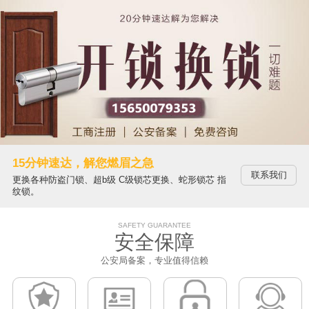
15分钟速达，解您燃眉之急
联系我们
更换各种防盗门锁、超b级 C级锁芯更换、蛇形锁芯 指
纹锁。
SAFETY GUARANTEE
安全保障
公安局备案，专业值得信赖