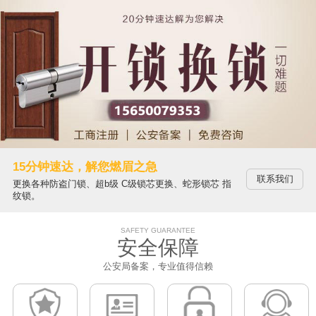
15分钟速达，解您燃眉之急
联系我们
更换各种防盗门锁、超b级 C级锁芯更换、蛇形锁芯 指
纹锁。
SAFETY GUARANTEE
安全保障
公安局备案，专业值得信赖