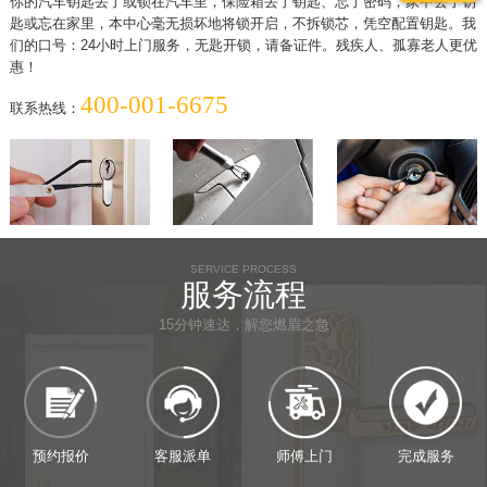
你的汽车钥匙丢了或锁在汽车里，保险箱丢了钥匙、忘了密码，家中丢了钥
匙或忘在家里，本中心毫无损坏地将锁开启，不拆锁芯，凭空配置钥匙。我
们的口号：24小时上门服务，无匙开锁，请备证件。残疾人、孤寡老人更优
惠！
400-001-6675
联系热线：
SERVICE PROCESS
服务流程
15分钟速达，解您燃眉之急
预约报价
客服派单
师傅上门
完成服务