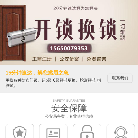
15分钟速达，解您燃眉之急
联系我们
更换各种防盗门锁、超b级 C级锁芯更换、蛇形锁芯 指
纹锁。
SAFETY GUARANTEE
安全保障
公安局备案，专业值得信赖