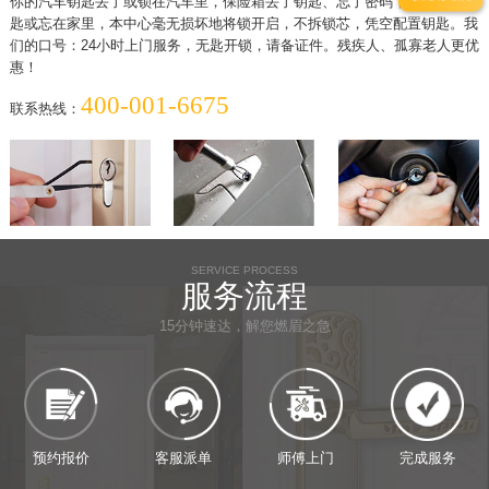
你的汽车钥匙丢了或锁在汽车里，保险箱丢了钥匙、忘了密码，家中丢了钥
匙或忘在家里，本中心毫无损坏地将锁开启，不拆锁芯，凭空配置钥匙。我
们的口号：24小时上门服务，无匙开锁，请备证件。残疾人、孤寡老人更优
惠！
400-001-6675
联系热线：
SERVICE PROCESS
服务流程
15分钟速达，解您燃眉之急
预约报价
客服派单
师傅上门
完成服务