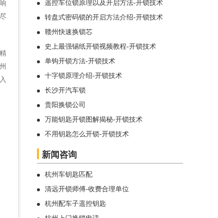
遥控车位锁原理以及开启方法-开锁技术
响
尽
转盘式密码锁的开启方法介绍-开锁技术
赣州快速换锁芯
史上最强锡纸开锁视频教程-开锁技术
精
单钩开锁方法-开锁技术
州
十字锁原理介绍-开锁技术
入
长沙开汽车锁
贵阳换锁公司
万能钥匙开锁图解揭秘-开锁技术
不用钥匙怎么开锁-开锁技术
新闻咨询
杭州车钥匙匹配
清远开锁师傅-收费合理单位
杭州配车子遥控钥匙