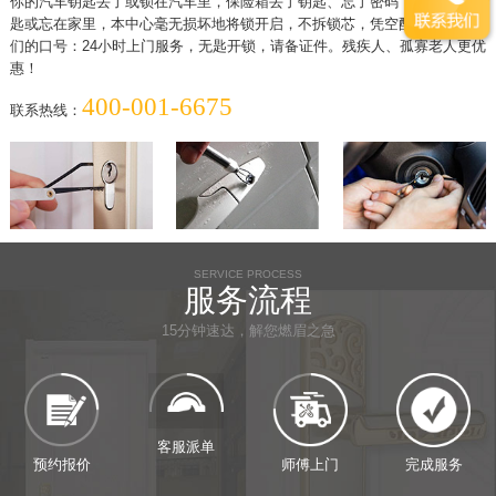
你的汽车钥匙丢了或锁在汽车里，保险箱丢了钥匙、忘了密码，家中丢了钥
匙或忘在家里，本中心毫无损坏地将锁开启，不拆锁芯，凭空配置钥匙。我
们的口号：24小时上门服务，无匙开锁，请备证件。残疾人、孤寡老人更优
惠！
400-001-6675
联系热线：
SERVICE PROCESS
服务流程
15分钟速达，解您燃眉之急
预约报价
客服派单
师傅上门
完成服务