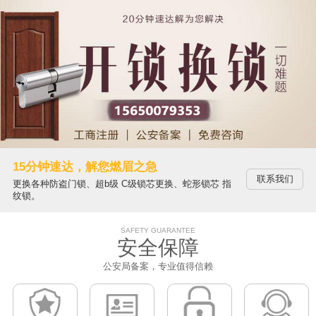
15分钟速达，解您燃眉之急
联系我们
更换各种防盗门锁、超b级 C级锁芯更换、蛇形锁芯 指
纹锁。
SAFETY GUARANTEE
安全保障
公安局备案，专业值得信赖