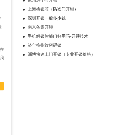
泉州24小时开锁
上海换锁芯（防盗门开锁）
深圳开锁一般多少钱
生
造
南京备案开锁
手机解锁智能门好用吗-开锁技术
济宁换指纹密码锁
在
淄博快速上门开锁（专业开锁价格）
我