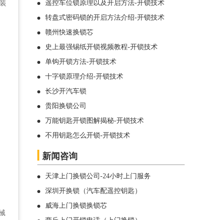
遥控车位锁原理以及开启方法-开锁技术
装
转盘式密码锁的开启方法介绍-开锁技术
赣州快速换锁芯
史上最强锡纸开锁视频教程-开锁技术
单钩开锁方法-开锁技术
十字锁原理介绍-开锁技术
长沙开汽车锁
贵阳换锁公司
万能钥匙开锁图解揭秘-开锁技术
不用钥匙怎么开锁-开锁技术
新闻咨询
天津上门换锁公司-24小时上门服务
深圳开换锁（汽车配遥控钥匙）
威海上门换锁换锁芯
械