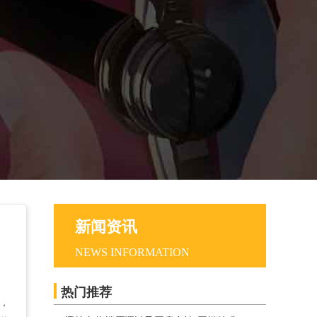
新闻资讯
NEWS INFORMATION
，
热门推荐
，