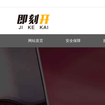
网站首页
安全保障