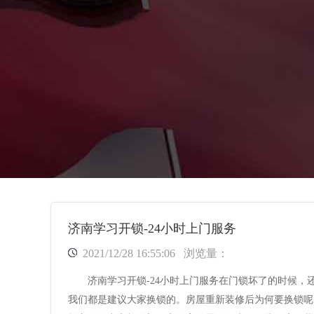
济南学习开锁-24小时上门服务
2021/12/28 16:55:06
浏览量：
济南学习开锁-24小时上门服务在门锁坏了的时候
我们都是建议大家换锁的。房屋重新装修后为何要换锁呢