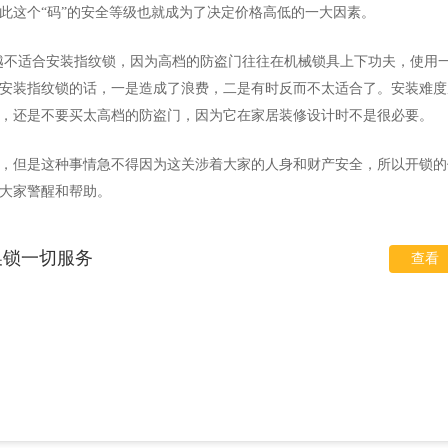
此这个“码”的安全等级也就成为了决定价格高低的一大因素。
往越不适合安装指纹锁，因为高档的防盗门往往在机械锁具上下功夫，使用
安装指纹锁的话，一是造成了浪费，二是有时反而不太适合了。安装难度
，还是不要买太高档的防盗门，因为它在家居装修设计时不是很必要。
，但是这种事情急不得因为这关涉着大家的人身和财产安全，所以开锁的
大家警醒和帮助。
换锁一切服务
查看