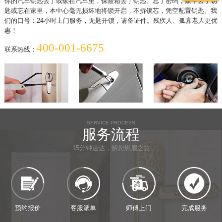
你的汽车钥匙丢了或锁在汽车里，保险箱丢了钥匙、忘了密码，家中丢了钥
匙或忘在家里，本中心毫无损坏地将锁开启，不拆锁芯，凭空配置钥匙。我
们的口号：24小时上门服务，无匙开锁，请备证件。残疾人、孤寡老人更优
惠！
400-001-6675
联系热线：
SERVICE PROCESS
服务流程
15分钟速达，解您燃眉之急
预约报价
客服派单
师傅上门
完成服务