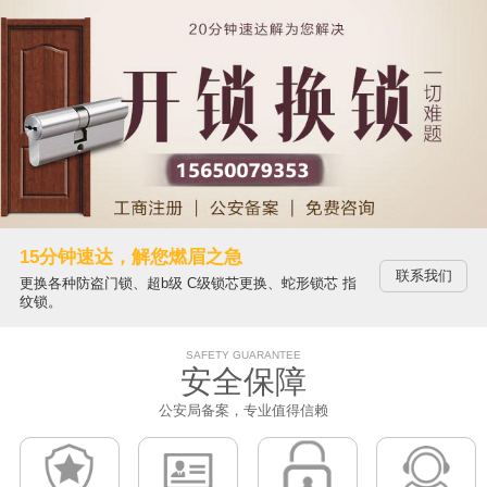
15分钟速达，解您燃眉之急
联系我们
更换各种防盗门锁、超b级 C级锁芯更换、蛇形锁芯 指
纹锁。
SAFETY GUARANTEE
安全保障
公安局备案，专业值得信赖