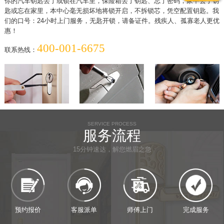
你的汽车钥匙丢了或锁在汽车里，保险箱丢了钥匙、忘了密码，家中丢了钥
匙或忘在家里，本中心毫无损坏地将锁开启，不拆锁芯，凭空配置钥匙。我
们的口号：24小时上门服务，无匙开锁，请备证件。残疾人、孤寡老人更优
惠！
400-001-6675
联系热线：
SERVICE PROCESS
服务流程
15分钟速达，解您燃眉之急
预约报价
客服派单
师傅上门
完成服务