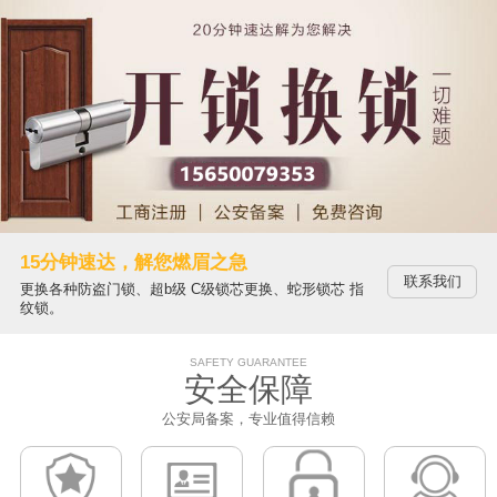
15分钟速达，解您燃眉之急
联系我们
更换各种防盗门锁、超b级 C级锁芯更换、蛇形锁芯 指
纹锁。
SAFETY GUARANTEE
安全保障
公安局备案，专业值得信赖